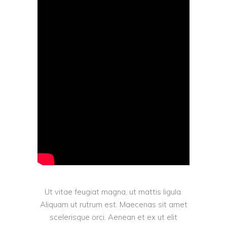
Ut vitae feugiat magna, ut mattis ligula.
Aliquam ut rutrum est. Maecenas sit amet
scelerisque orci. Aenean et ex ut elit