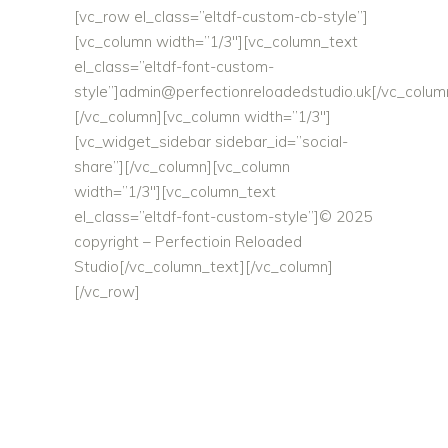
[vc_row el_class=”eltdf-custom-cb-style”]
[vc_column width=”1/3″][vc_column_text
el_class=”eltdf-font-custom-
style”]
admin@perfectionreloadedstudio.uk
[/vc_colum
[/vc_column][vc_column width=”1/3″]
[vc_widget_sidebar sidebar_id=”social-
share”][/vc_column][vc_column
width=”1/3″][vc_column_text
el_class=”eltdf-font-custom-style”]© 2025
copyright – Perfectioin Reloaded
Studio[/vc_column_text][/vc_column]
[/vc_row]