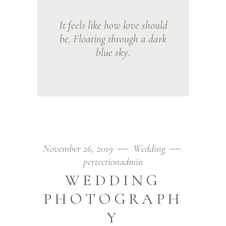
It feels like how love should
be. Floating through a dark
blue sky.
November 26, 2019
Wedding
pertectionadmin
WEDDING
PHOTOGRAPH
Y