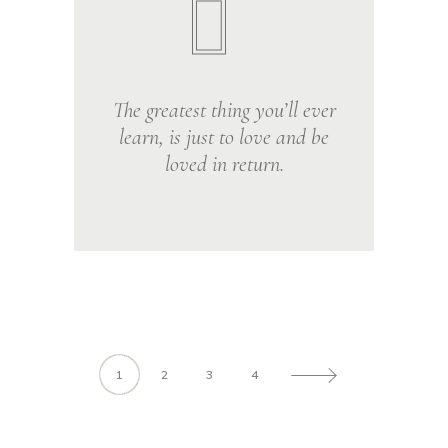
The greatest thing you’ll ever
learn, is just to love and be
loved in return.
1
2
3
4